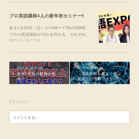
プロ英語講師4人の新年初セミナー❗
来る1月29日（日）の14時〜17時の3時間、
プロの英語講師が代わる代わる、それぞれ…
2023.01.18 11:00
2017.01.02 01:35
2016.12.05 23:36
新年1作目の動画を配
（英語学習）新しく学ぶ
信！
英文法が理解できない、
使えない場合
0
コメント