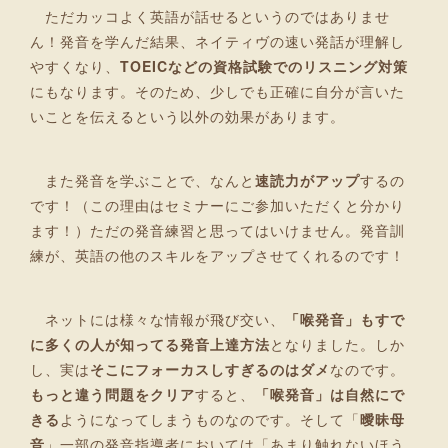
ただカッコよく英語が話せるというのではありませ
ん！発音を学んだ結果、ネイティヴの速い発話が理解し
やすくなり、
TOEICなどの資格試験でのリスニング対策
にもなります。そのため、少しでも正確に自分が言いた
いことを伝えるという以外の効果があります。
また発音を学ぶことで、なんと
速読力がアップ
するの
です！（この理由はセミナーにご参加いただくと分かり
ます！）ただの発音練習と思ってはいけません。発音訓
練が、英語の他のスキルをアップさせてくれるのです！
ネットには様々な情報が飛び交い、
「喉発音」もすで
に多くの人が知ってる発音上達方法
となりました。しか
し、実は
そこにフォーカスしすぎるのはダメ
なのです。
もっと違う問題をクリア
すると、
「喉発音」は自然にで
きる
ようになってしまうものなのです。そして「
曖昧母
音
」一部の発音指導者においては「あまり触れないほう