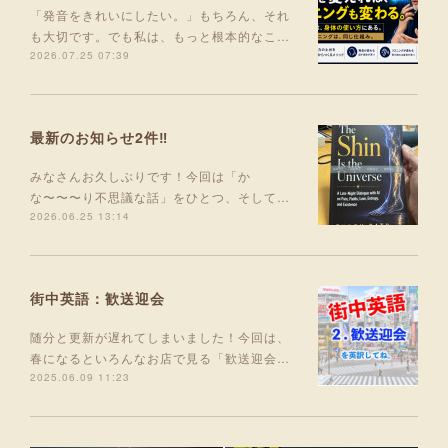
「発音をきれいにしたい。」もちろん、それ
も大切です。でも私は、もっと根本的なこ…
2026.07.25 07:39
最新のお知らせ2件‼️
みなさんお久しぶりです！今回は「か
な〜〜〜り不思議な話」をひとつ、そして…
2026.06.25 13:14
街中英語：歓送迎会
随分と更新が遅れてしまいました！今回は、
春になるといろんなお店で見る「歓送迎会…
2025.06.09 11:23