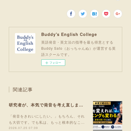
Buddy's English College
英語発音・英文法の指導を最も得意とする
Buddy Sato（おっちゃんぬ）が運営する英
語スクールです。
フォロー
関連記事
研究者が、本気で発音を考え直しました。
「発音をきれいにしたい。」もちろん、それ
も大切です。でも私は、もっと根本的なこ…
2026.07.25 07:39