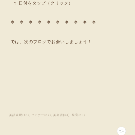
↑ 日付をタップ（クリック）！
🔶 🔷 🔶 🔷 🔶 🔷 🔶 🔷 🔶 🔷
では、次のブログでお会いしましょう！
英語表現
(
18
)
セミナー
(
57
)
英会話
(
44
)
発音
(
60
)