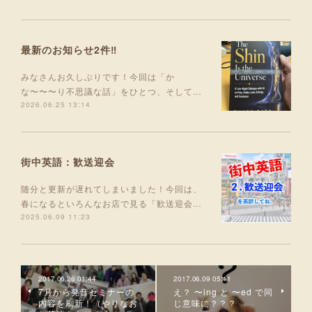
最新のお知らせ2件‼️
みなさんお久しぶりです！今回は「か
な〜〜〜り不思議な話」をひとつ、そして…
2026.06.25 13:14
街中英語：歓送迎会
随分と更新が遅れてしまいました！今回は、
春になるといろんなお店で見る「歓送迎会…
2025.06.09 11:23
2017.06.26 01:44
2017.06.09 05:11
7月から発音セミナーの
え？ 〜ing と 〜ed で同
内容を刷新！（やりなお
じ意味に？？？