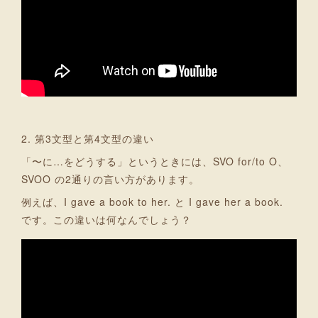
2. 第3文型と第4文型の違い
「〜に…をどうする」というときには、SVO for/to O、
SVOO の2通りの言い方があります。
例えば、I gave a book to her. と I gave her a book.
です。この違いは何なんでしょう？