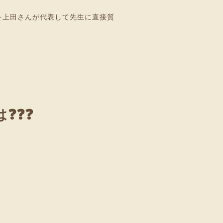
を上田さんが代表して先生に直接質
❓❓❓