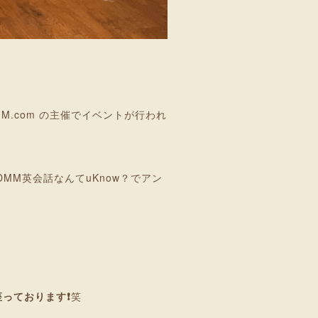
DMM.com の主催でイベントが行われ
はDMM英会話なんてuKnow？でアン
座っております❗
笑