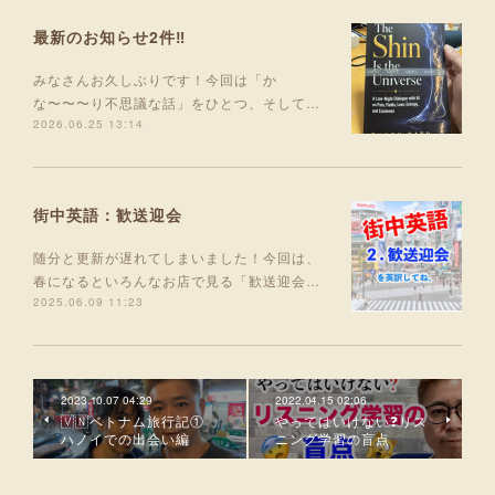
最新のお知らせ2件‼️
みなさんお久しぶりです！今回は「か
な〜〜〜り不思議な話」をひとつ、そして…
2026.06.25 13:14
街中英語：歓送迎会
随分と更新が遅れてしまいました！今回は、
春になるといろんなお店で見る「歓送迎会…
2025.06.09 11:23
2023.10.07 04:29
2022.04.15 02:06
🇻🇳ベトナム旅行記①
やってはいけない❓リス
ハノイでの出会い編
ニング学習の盲点