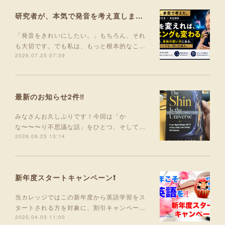
研究者が、本気で発音を考え直しました。
「発音をきれいにしたい。」もちろん、それ
も大切です。でも私は、もっと根本的なこ…
2026.07.25 07:39
最新のお知らせ2件‼️
みなさんお久しぶりです！今回は「か
な〜〜〜り不思議な話」をひとつ、そして…
2026.06.25 13:14
新年度スタートキャンペーン❗
当カレッジではこの新年度から英語学習をス
タートされる方を対象に、割引キャンペー…
2025.04.03 11:00