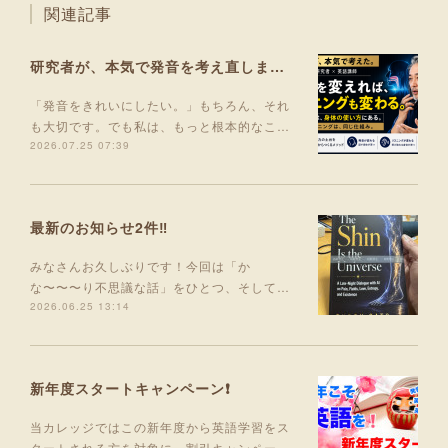
関連記事
研究者が、本気で発音を考え直しました。
「発音をきれいにしたい。」もちろん、それ
も大切です。でも私は、もっと根本的なこ…
2026.07.25 07:39
最新のお知らせ2件‼️
みなさんお久しぶりです！今回は「か
な〜〜〜り不思議な話」をひとつ、そして…
2026.06.25 13:14
新年度スタートキャンペーン❗
当カレッジではこの新年度から英語学習をス
タートされる方を対象に、割引キャンペー…