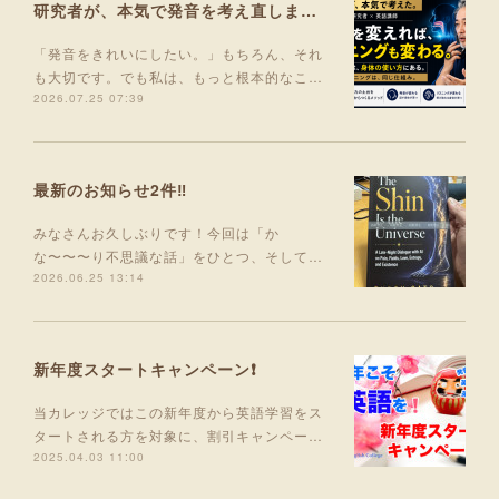
研究者が、本気で発音を考え直しました。
「発音をきれいにしたい。」もちろん、それ
も大切です。でも私は、もっと根本的なこ…
2026.07.25 07:39
最新のお知らせ2件‼️
みなさんお久しぶりです！今回は「か
な〜〜〜り不思議な話」をひとつ、そして…
2026.06.25 13:14
新年度スタートキャンペーン❗
当カレッジではこの新年度から英語学習をス
タートされる方を対象に、割引キャンペー…
2025.04.03 11:00