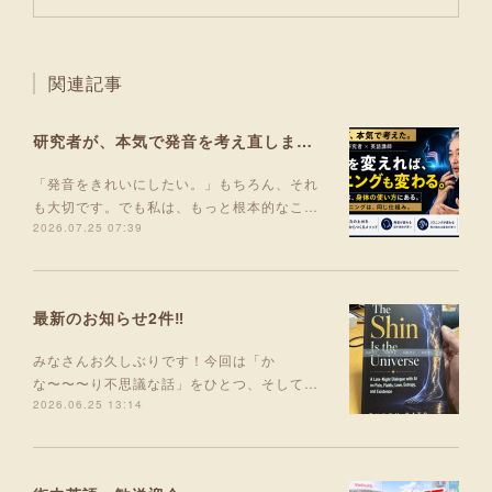
関連記事
研究者が、本気で発音を考え直しました。
「発音をきれいにしたい。」もちろん、それ
も大切です。でも私は、もっと根本的なこ…
2026.07.25 07:39
最新のお知らせ2件‼️
みなさんお久しぶりです！今回は「か
な〜〜〜り不思議な話」をひとつ、そして…
2026.06.25 13:14