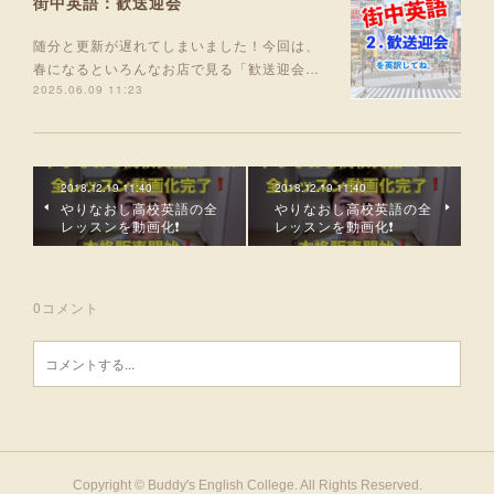
街中英語：歓送迎会
随分と更新が遅れてしまいました！今回は、
春になるといろんなお店で見る「歓送迎会…
2025.06.09 11:23
2018.12.19 11:40
2018.12.19 11:40
やりなおし高校英語の全
やりなおし高校英語の全
レッスンを動画化❗
レッスンを動画化❗
0
コメント
Copyright © Buddy's English College. All Rights Reserved.