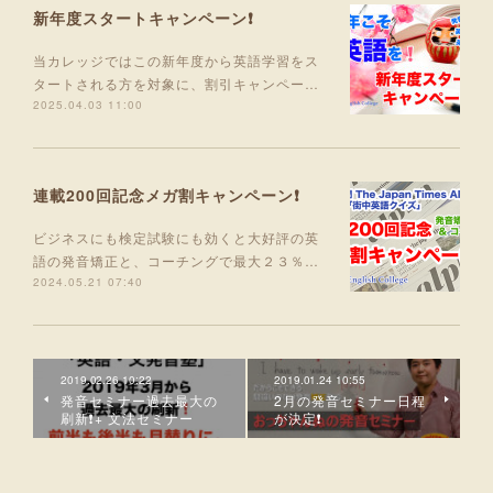
新年度スタートキャンペーン❗
当カレッジではこの新年度から英語学習をス
タートされる方を対象に、割引キャンペー…
2025.04.03 11:00
連載200回記念メガ割キャンペーン❗
ビジネスにも検定試験にも効くと大好評の英
語の発音矯正と、コーチングで最大２３％…
2024.05.21 07:40
2019.02.26 10:22
2019.01.24 10:55
発音セミナー過去最大の
2月の発音セミナー日程
刷新❗+ 文法セミナー
が決定❗