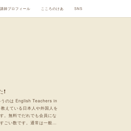
講師プロフィール
こころのけあ
SNS
た❗
うのは English Teachers in
語を教えている日本人や外国人を
す。無料でだれでも会員にな
すごい数です。通常は一般…